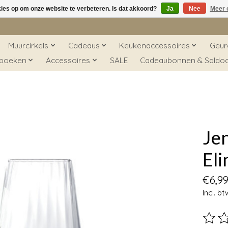
kies op om onze website te verbeteren. Is dat akkoord?
Ja
Nee
Meer 
Muurcirkels
Cadeaus
Keukenaccessoires
Geur
 boeken
Accessoires
SALE
Cadeaubonnen & Saldo
Jen
Eli
€6,9
Incl. bt
De beo