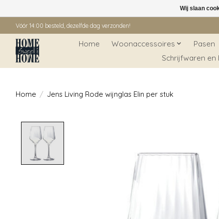
Wij slaan coo
Vóór 14:00 besteld, dezelfde dag verzonden!
Home
Woonaccessoires
Pasen
Schrijfwaren en
Home
/
Jens Living Rode wijnglas Elin per stuk
Product image slideshow Items