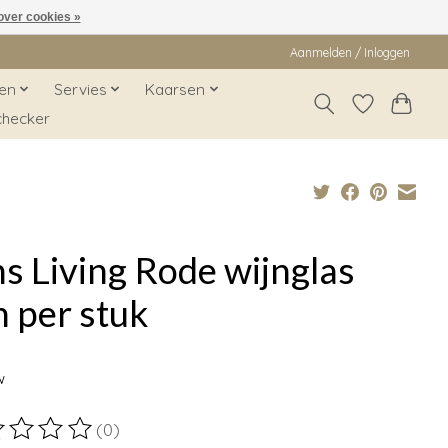
over cookies »
Aanmelden / Inloggen
en
Servies
Kaarsen
checker
s Living Rode wijnglas
n per stuk
9
w
(0)
ordeling van dit product is
0
van de 5