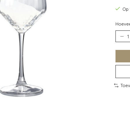
Op 
Hoevee
Toev