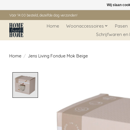
Wij slaan coo
Vóór 14:00 besteld, dezelfde dag verzonden!
Home
Woonaccessoires
Pasen
Schrijfwaren en
Home
/
Jens Living Fondue Mok Beige
Product image slideshow Items