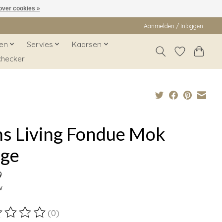
over cookies »
Aanmelden / Inloggen
en
Servies
Kaarsen
checker
ns Living Fondue Mok
ige
9
w
(0)
ordeling van dit product is
0
van de 5