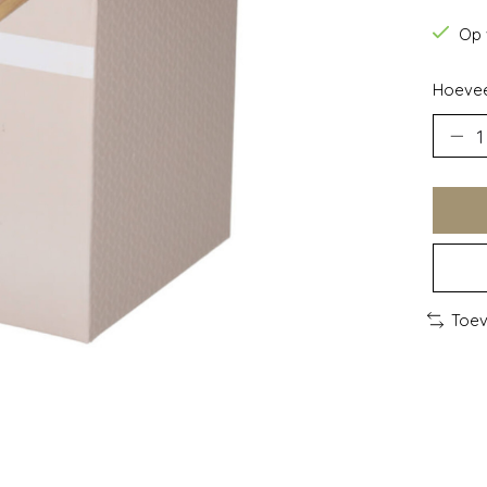
Op 
Hoevee
Toev