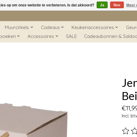
kies op om onze website te verbeteren. Is dat akkoord?
Ja
Nee
Meer 
Muurcirkels
Cadeaus
Keukenaccessoires
Geur
 boeken
Accessoires
SALE
Cadeaubonnen & Saldo
Je
Be
€11,9
Incl. bt
De beo