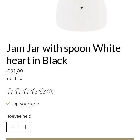
Jam Jar with spoon White
heart in Black
€21,99
Incl. btw
(0)
De beoordeling van dit product is
0
van de 5
Op voorraad
Hoeveelheid: