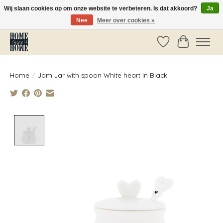
Wij slaan cookies op om onze website te verbeteren. Is dat akkoord?
Ja
Nee
Meer over cookies »
Vóór 14:00 besteld, dezelfde dag verzonden!
Verlanglijst
Winkelwag
Home
/
Jam Jar with spoon White heart in Black
Product image slideshow Items