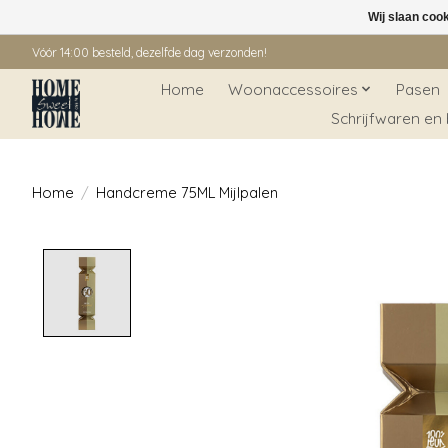
Wij slaan coo
Vóór 14:00 besteld, dezelfde dag verzonden!
Home
Woonaccessoires
Pasen
Schrijfwaren en
Home
/
Handcreme 75ML Mijlpalen
Product image slideshow Items