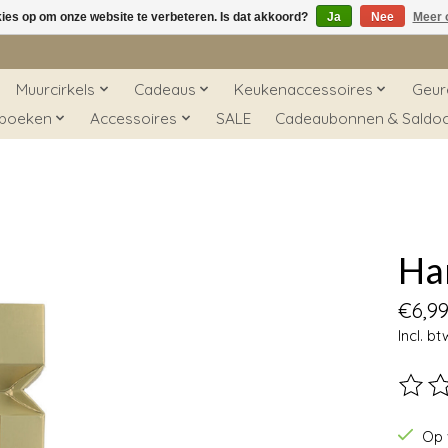
kies op om onze website te verbeteren. Is dat akkoord?
Ja
Nee
Meer 
Muurcirkels
Cadeaus
Keukenaccessoires
Geur
 boeken
Accessoires
SALE
Cadeaubonnen & Saldo
Ha
€6,9
Incl. bt
De beo
Op 