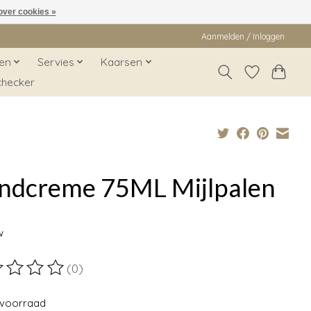
over cookies »
Aanmelden / Inloggen
en
Servies
Kaarsen
checker
ndcreme 75ML Mijlpalen
9
w
(0)
ordeling van dit product is
0
van de 5
voorraad