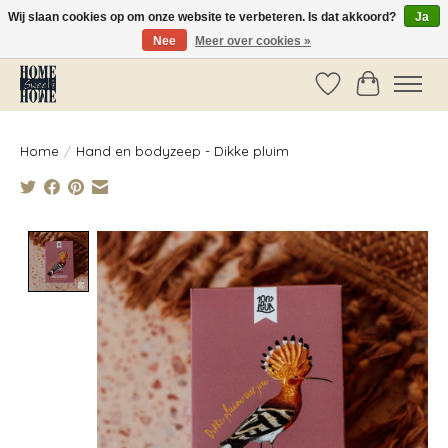
Wij slaan cookies op om onze website te verbeteren. Is dat akkoord?
Ja
Nee
Meer over cookies »
Vóór 14:00 besteld, dezelfde dag verzonden!
Verlanglijst
Winkelwag
Home
/
Hand en bodyzeep - Dikke pluim
Product image slideshow Items