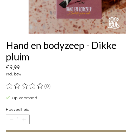
Hand en bodyzeep - Dikke
pluim
€9,99
Incl. btw
(0)
De beoordeling van dit product is
0
van de 5
Op voorraad
Hoeveelheid: