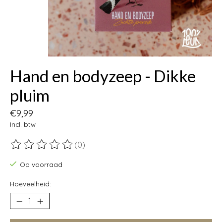
Hand en bodyzeep - Dikke
pluim
€9,99
Incl. btw
(0)
De beoordeling van dit product is
0
van de 5
Op voorraad
Hoeveelheid: