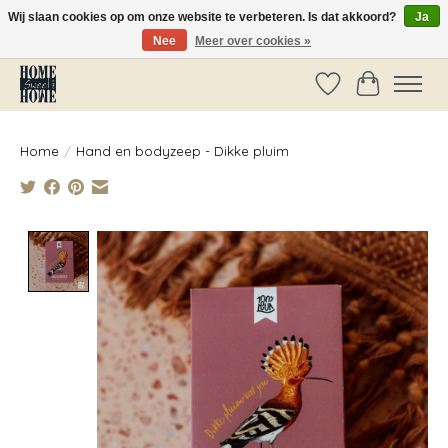
Wij slaan cookies op om onze website te verbeteren. Is dat akkoord?
Ja
Nee
Meer over cookies »
Vóór 14:00 besteld, dezelfde dag verzonden!
Verlanglijst
Winkelwag
Home
/
Hand en bodyzeep - Dikke pluim
Product image slideshow Items