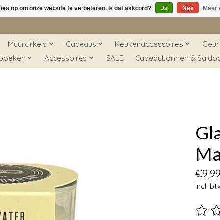
kies op om onze website te verbeteren. Is dat akkoord?
Ja
Nee
Meer 
Muurcirkels
Cadeaus
Keukenaccessoires
Geur
 boeken
Accessoires
SALE
Cadeaubonnen & Saldo
Gla
Ma
€9,9
Incl. bt
De beo