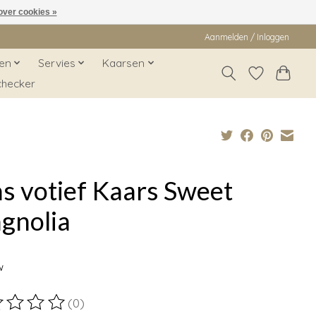
over cookies »
Aanmelden / Inloggen
en
Servies
Kaarsen
checker
s votief Kaars Sweet
gnolia
9
w
(0)
ordeling van dit product is
0
van de 5