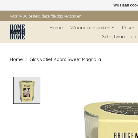
Wij slaan coo
Vóór 14:00 besteld, dezelfde dag verzonden!
Home
Woonaccessoires
Pasen
Schrijfwaren en
Home
/
Glas votief Kaars Sweet Magnolia
Product image slideshow Items