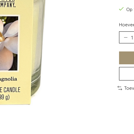
Op 
Hoevee
Toev