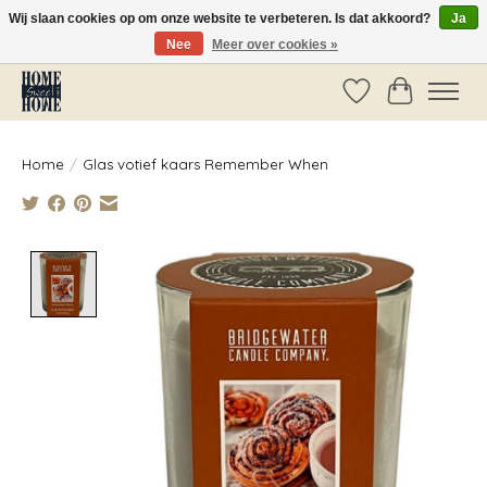
Wij slaan cookies op om onze website te verbeteren. Is dat akkoord?
Ja
Nee
Meer over cookies »
Vóór 14:00 besteld, dezelfde dag verzonden!
Verlanglijst
Winkelwag
Home
/
Glas votief kaars Remember When
Product image slideshow Items