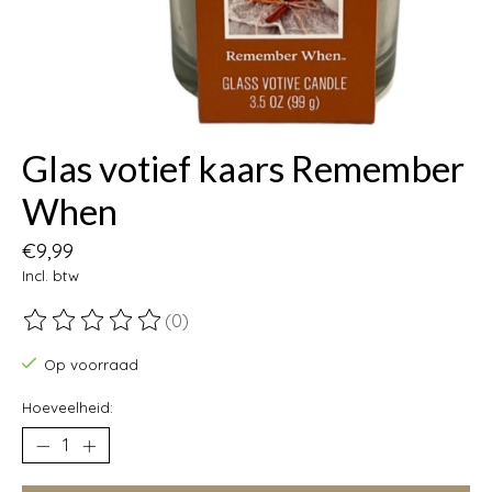
Glas votief kaars Remember
When
€9,99
Incl. btw
(0)
De beoordeling van dit product is
0
van de 5
Op voorraad
Hoeveelheid: