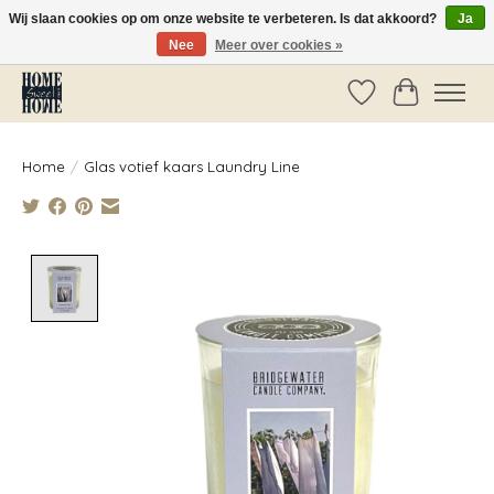
Wij slaan cookies op om onze website te verbeteren. Is dat akkoord?
Ja
Nee
Meer over cookies »
Vóór 14:00 besteld, dezelfde dag verzonden!
Verlanglijst
Winkelwag
Home
/
Glas votief kaars Laundry Line
Product image slideshow Items