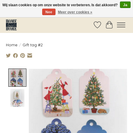
Wij slaan cookies op om onze website te verbeteren. Is dat akkoord?
Ja
Nee
Meer over cookies »
Vóór 14:00 besteld, dezelfde dag verzonden!
Verlanglijst
Winkelwag
Home
/
Gift tag #2
Product image slideshow Items