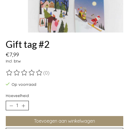
Gift tag #2
€7,99
Incl. btw
(0)
De beoordeling van dit product is
0
van de 5
Op voorraad
Hoeveelheid:
Toevoegen aan winkelwagen