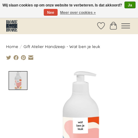
Wij slaan cookies op om onze website te verbeteren. Is dat akkoord?
Ja
Nee
Meer over cookies »
Vóór 14:00 besteld, dezelfde dag verzonden!
Verlanglijst
Winkelwag
Home
/
Gift Atelier Handzeep - Wat ben je leuk
Product image slideshow Items