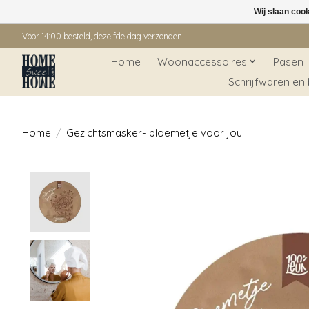
Wij slaan coo
Vóór 14:00 besteld, dezelfde dag verzonden!
Home
Woonaccessoires
Pasen
Schrijfwaren en
Home
/
Gezichtsmasker- bloemetje voor jou
Product image slideshow Items