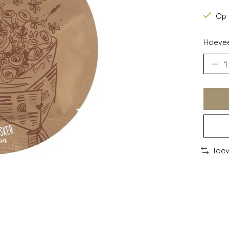
Op 
Hoevee
Toev