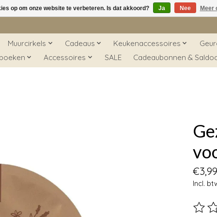
kies op om onze website te verbeteren. Is dat akkoord?
Ja
Nee
Meer 
Muurcirkels
Cadeaus
Keukenaccessoires
Geur
 boeken
Accessoires
SALE
Cadeaubonnen & Saldo
Ge
voo
€3,9
Incl. bt
De beo