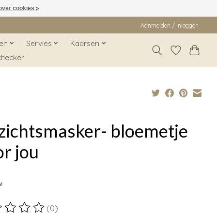
over cookies »
Aanmelden / Inloggen
en
Servies
Kaarsen
checker
zichtsmasker- bloemetje
r jou
9
w
(0)
ordeling van dit product is
0
van de 5