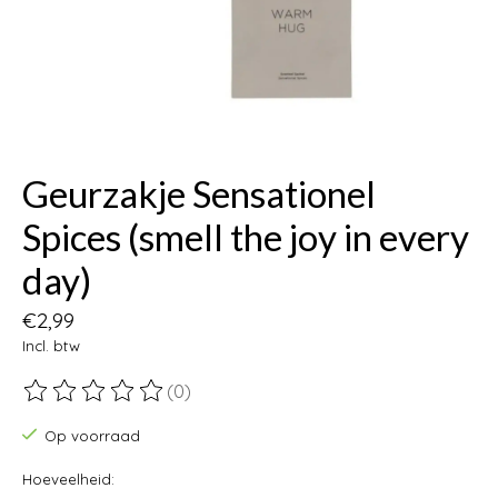
Geurzakje Sensationel
Spices (smell the joy in every
day)
€2,99
Incl. btw
(0)
De beoordeling van dit product is
0
van de 5
Op voorraad
Hoeveelheid: