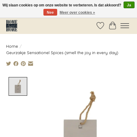
Wij slaan cookies op om onze website te verbeteren. Is dat akkoord?
Ja
Nee
Meer over cookies »
Vóór 14:00 besteld, dezelfde dag verzonden!
Verlanglijst
Winkelwag
Home
/
Geurzakje Sensationel Spices (smell the joy in every day)
Product image slideshow Items