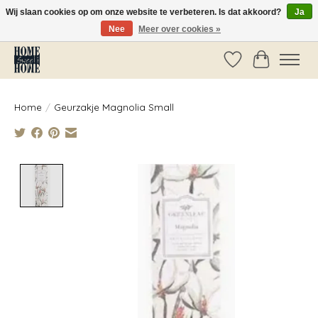
Wij slaan cookies op om onze website te verbeteren. Is dat akkoord?
Ja
Nee
Meer over cookies »
Vóór 14:00 besteld, dezelfde dag verzonden!
Verlanglijst
Winkelwag
Home
/
Geurzakje Magnolia Small
Product image slideshow Items