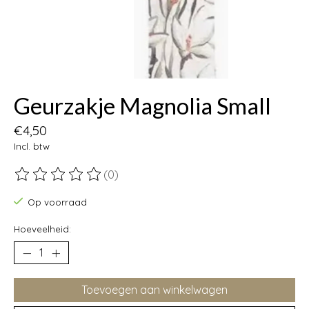
Geurzakje Magnolia Small
€4,50
Incl. btw
(0)
De beoordeling van dit product is
0
van de 5
Op voorraad
Hoeveelheid:
Toevoegen aan winkelwagen