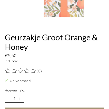
Geurzakje Groot Orange &
Honey
€5,50
Incl. btw
(0)
De beoordeling van dit product is
0
van de 5
Op voorraad
Hoeveelheid: