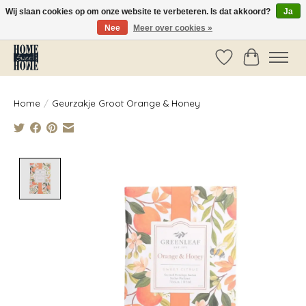
Wij slaan cookies op om onze website te verbeteren. Is dat akkoord?
Ja
Nee
Meer over cookies »
Vóór 14:00 besteld, dezelfde dag verzonden!
Verlanglijst
Winkelwag
Home
/
Geurzakje Groot Orange & Honey
Product image slideshow Items