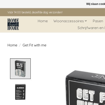
Wij slaan coo
Vóór 14:00 besteld, dezelfde dag verzonden!
Home
Woonaccessoires
Pasen
Schrijfwaren en
Home
/
Get Fit with me
Product image slideshow Items