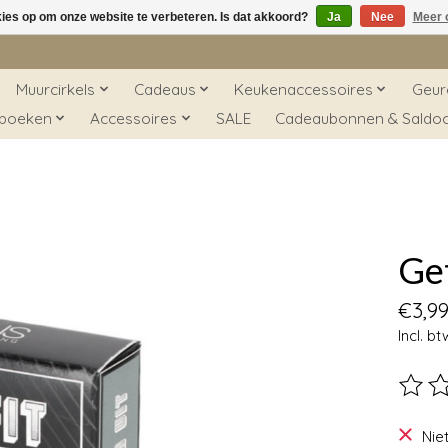
kies op om onze website te verbeteren. Is dat akkoord?
Ja
Nee
Meer 
Muurcirkels
Cadeaus
Keukenaccessoires
Geur
 boeken
Accessoires
SALE
Cadeaubonnen & Saldo
Get
€3,9
Incl. bt
De beo
Nie