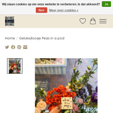
Wij slaan cookies op om onze website te verbeteren. Is dat akkoord?
Ja
Nee
Meer over cookies »
Vóór 14:00 besteld, dezelfde dag verzonden!
Verlanglijst
Winkelwag
Home
/
Geluksdoosje Peas in a pod
Product image slideshow Items