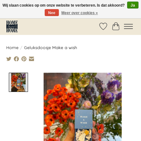
Wij slaan cookies op om onze website te verbeteren. Is dat akkoord?
Ja
Nee
Meer over cookies »
Vóór 14:00 besteld, dezelfde dag verzonden!
Verlanglijst
Winkelwag
Home
/
Geluksdoosje Make a wish
Product image slideshow Items