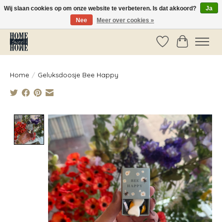
Wij slaan cookies op om onze website te verbeteren. Is dat akkoord?
Ja
Nee
Meer over cookies »
Vóór 14:00 besteld, dezelfde dag verzonden!
Verlanglijst
Winkelwag
Home
/
Geluksdoosje Bee Happy
Product image slideshow Items