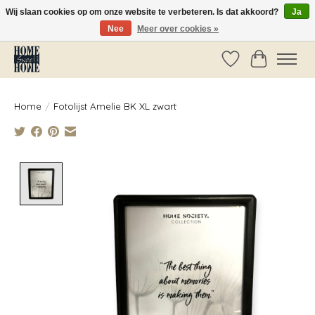
Wij slaan cookies op om onze website te verbeteren. Is dat akkoord?
Ja
Nee
Meer over cookies »
Vóór 14:00 besteld, dezelfde dag verzonden!
Verlanglijst
Winkelwag
Home
/
Fotolijst Amelie BK XL zwart
Product image slideshow Items