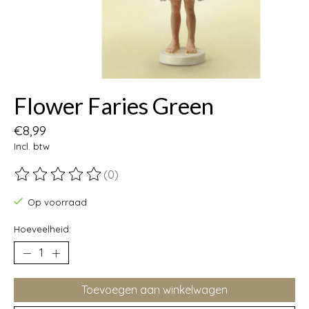
Flower Faries Green
€8,99
Incl. btw
(0)
De beoordeling van dit product is
0
van de 5
Op voorraad
Hoeveelheid:
Toevoegen aan winkelwagen