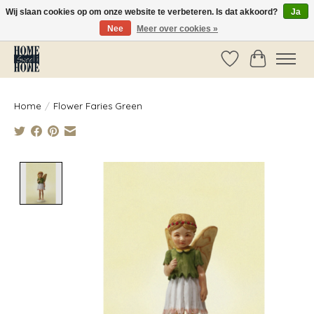
Wij slaan cookies op om onze website te verbeteren. Is dat akkoord?
Ja
Nee
Meer over cookies »
Vóór 14:00 besteld, dezelfde dag verzonden!
Verlanglijst
Winkelwag
Home
/
Flower Faries Green
Product image slideshow Items