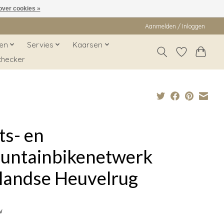
over cookies »
Aanmelden / Inloggen
en
Servies
Kaarsen
checker
ts- en
untainbikenetwerk
llandse Heuvelrug
9
w