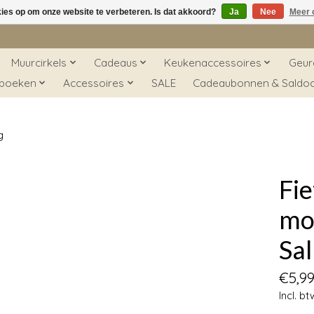
kies op om onze website te verbeteren. Is dat akkoord?
Ja
Nee
Meer 
Muurcirkels
Cadeaus
Keukenaccessoires
Geur
 boeken
Accessoires
SALE
Cadeaubonnen & Saldo
g
Fie
mo
Sa
€5,9
Incl. bt