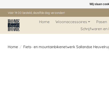
Wij slaan coo
Vóór 14:00 besteld, dezelfde dag verzonden!
Home
Woonaccessoires
Pasen
Schrijfwaren en
Home
/
Fiets- en mountainbikenetwerk Sallandse Heuvelru
Product image slideshow Items