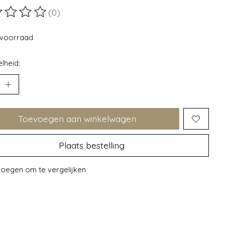
(0)
ordeling van dit product is
0
van de 5
voorraad
lheid:
Toevoegen aan winkelwagen
Plaats bestelling
oegen om te vergelijken