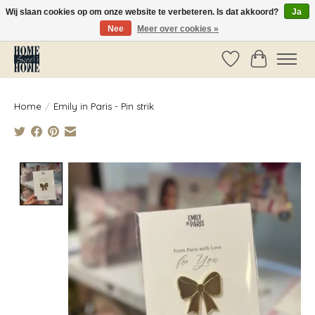
Wij slaan cookies op om onze website te verbeteren. Is dat akkoord?
Ja
Nee
Meer over cookies »
Vóór 14:00 besteld, dezelfde dag verzonden!
Verlanglijst
Winkelwag
Home
/
Emily in Paris - Pin strik
Product image slideshow Items