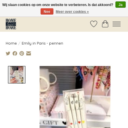
Wij slaan cookies op om onze website te verbeteren. Is dat akkoord?
Ja
Nee
Meer over cookies »
Vóór 14:00 besteld, dezelfde dag verzonden!
Verlanglijst
Winkelwag
Home
/
Emily in Paris - pennen
Product image slideshow Items