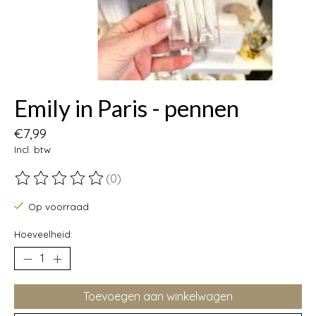
Emily in Paris - pennen
€7,99
Incl. btw
(0)
De beoordeling van dit product is
0
van de 5
Op voorraad
Hoeveelheid:
Toevoegen aan winkelwagen