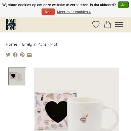
Wij slaan cookies op om onze website te verbeteren. Is dat akkoord?
Ja
Nee
Meer over cookies »
Vóór 14:00 besteld, dezelfde dag verzonden!
Verlanglijst
Winkelwag
Home
/
Emily in Paris - Mok
Product image slideshow Items