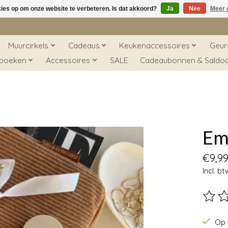
kies op om onze website te verbeteren. Is dat akkoord?
Ja
Nee
Meer 
Muurcirkels
Cadeaus
Keukenaccessoires
Geur
 boeken
Accessoires
SALE
Cadeaubonnen & Saldo
Emi
€9,9
Incl. bt
De beo
Op 