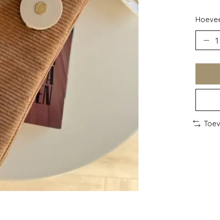
Hoevee
Toev