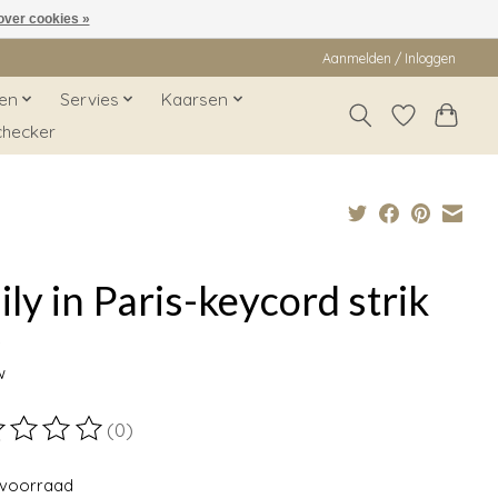
over cookies »
Aanmelden / Inloggen
en
Servies
Kaarsen
checker
ly in Paris-keycord strik
9
w
(0)
ordeling van dit product is
0
van de 5
voorraad