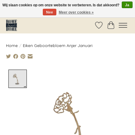
Wij slaan cookies op om onze website te verbeteren. Is dat akkoord?
Ja
Nee
Meer over cookies »
Vóór 14:00 besteld, dezelfde dag verzonden!
Verlanglijst
Winkelwag
Home
/
Eiken Geboortebloem Anjer Januari
Product image slideshow Items