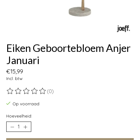
Eiken Geboortebloem Anjer
Januari
€15,99
Incl. btw
(0)
De beoordeling van dit product is
0
van de 5
Op voorraad
Hoeveelheid: