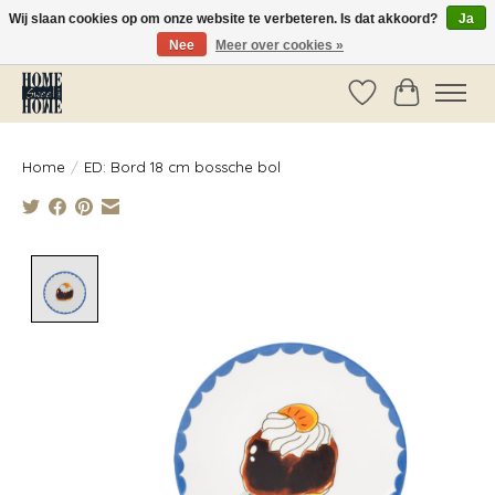
Wij slaan cookies op om onze website te verbeteren. Is dat akkoord?
Ja
Nee
Meer over cookies »
Vóór 14:00 besteld, dezelfde dag verzonden!
Verlanglijst
Winkelwag
Home
/
ED: Bord 18 cm bossche bol
Product image slideshow Items