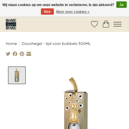
Wij slaan cookies op om onze website te verbeteren. Is dat akkoord?
Ja
Nee
Meer over cookies »
Vóór 14:00 besteld, dezelfde dag verzonden!
Verlanglijst
Winkelwag
Home
/
Douchegel - tijd voor bubbels 300ML
Product image slideshow Items