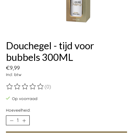
Douchegel - tijd voor
bubbels 300ML
€9,99
Incl. btw
(0)
De beoordeling van dit product is
0
van de 5
Op voorraad
Hoeveelheid: