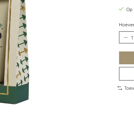
Op 
Hoevee
Toev