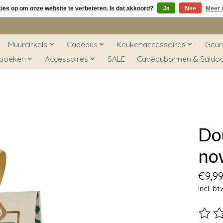
kies op om onze website te verbeteren. Is dat akkoord?
Ja
Nee
Meer 
Muurcirkels
Cadeaus
Keukenaccessoires
Geur
 boeken
Accessoires
SALE
Cadeaubonnen & Saldo
Dou
now
€9,9
Incl. bt
De beo