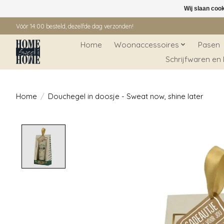
Wij slaan coo
Vóór 14:00 besteld, dezelfde dag verzonden!
Home
Woonaccessoires
Pasen
Schrijfwaren en
Home
/
Douchegel in doosje - Sweat now, shine later
Product image slideshow Items