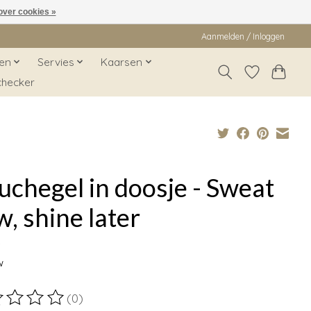
over cookies »
Aanmelden / Inloggen
en
Servies
Kaarsen
checker
chegel in doosje - Sweat
, shine later
9
w
(0)
ordeling van dit product is
0
van de 5