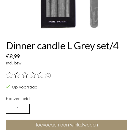
Dinner candle L Grey set/4
€8,99
Incl. btw
(0)
De beoordeling van dit product is
0
van de 5
Op voorraad
Hoeveelheid:
Toevoegen aan winkelwagen