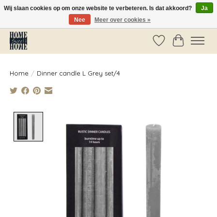
Wij slaan cookies op om onze website te verbeteren. Is dat akkoord?
Ja
Nee
Meer over cookies »
Vóór 14:00 besteld, dezelfde dag verzonden!
Verlanglijst
Winkelwag
Home
/
Dinner candle L Grey set/4
Product image slideshow Items