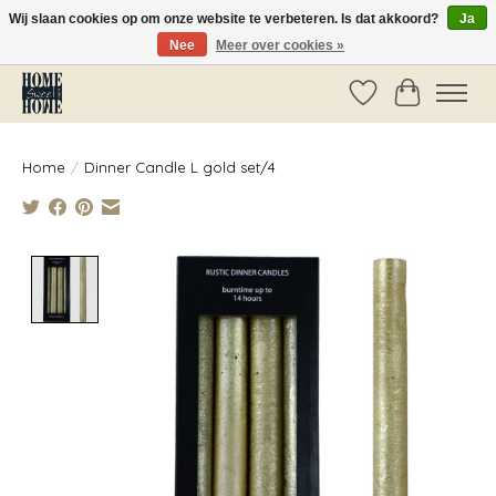
Wij slaan cookies op om onze website te verbeteren. Is dat akkoord?
Ja
Nee
Meer over cookies »
Vóór 14:00 besteld, dezelfde dag verzonden!
Verlanglijst
Winkelwag
Home
/
Dinner Candle L gold set/4
Product image slideshow Items