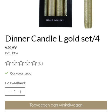
Dinner Candle L gold set/4
€8,99
Incl. btw
(0)
De beoordeling van dit product is
0
van de 5
Op voorraad
Hoeveelheid:
Toevoegen aan winkelwagen