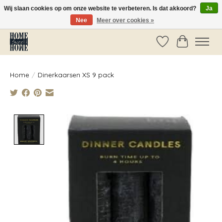
Wij slaan cookies op om onze website te verbeteren. Is dat akkoord?
Ja
Nee
Meer over cookies »
Vóór 14:00 besteld, dezelfde dag verzonden!
Verlanglijst
Winkelwag
Home
/
Dinerkaarsen XS 9 pack
Product image slideshow Items