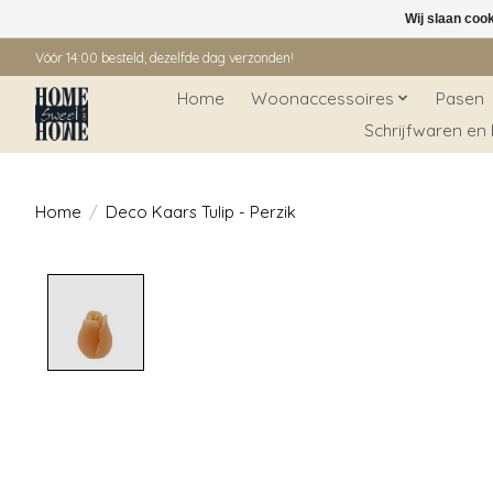
Wij slaan coo
Vóór 14:00 besteld, dezelfde dag verzonden!
Home
Woonaccessoires
Pasen
Schrijfwaren en
Home
/
Deco Kaars Tulip - Perzik
Product image slideshow Items