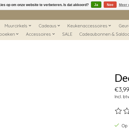
kies op om onze website te verbeteren. Is dat akkoord?
Ja
Nee
Meer 
Muurcirkels
Cadeaus
Keukenaccessoires
Geur
 boeken
Accessoires
SALE
Cadeaubonnen & Saldo
Dec
€3,9
Incl. bt
De beo
Op 