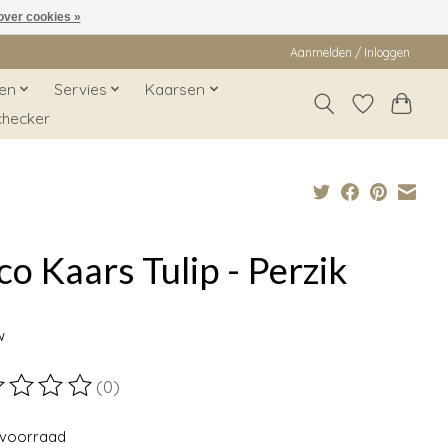
over cookies »
Aanmelden / Inloggen
en
Servies
Kaarsen
checker
o Kaars Tulip - Perzik
9
w
(0)
ordeling van dit product is
0
van de 5
voorraad