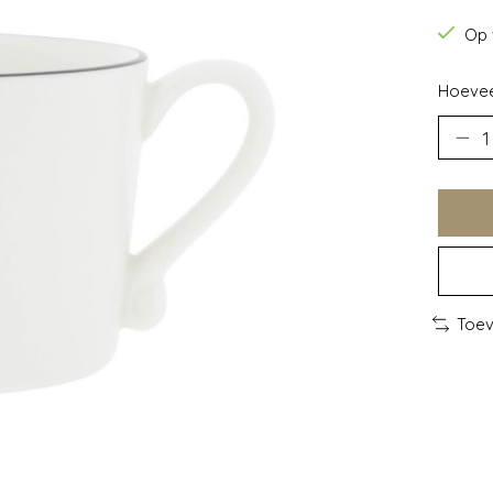
Op 
Hoevee
Toev