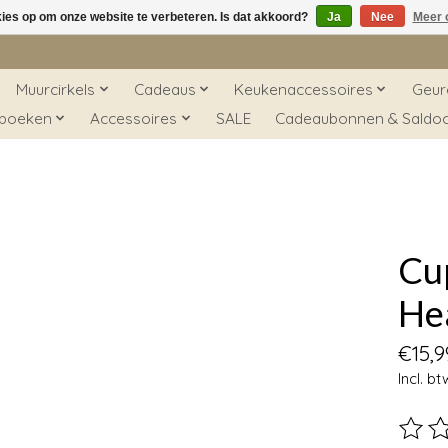
kies op om onze website te verbeteren. Is dat akkoord?
Ja
Nee
Meer 
Muurcirkels
Cadeaus
Keukenaccessoires
Geur
 boeken
Accessoires
SALE
Cadeaubonnen & Saldo
Cu
He
€15,9
Incl. bt
De beo