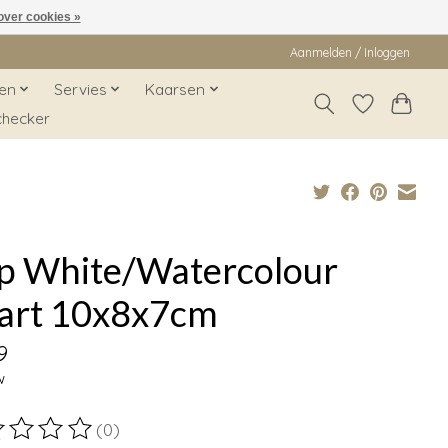
over cookies »
Aanmelden / Inloggen
en
Servies
Kaarsen
checker
p White/Watercolour
art 10x8x7cm
9
w
(0)
ordeling van dit product is
0
van de 5