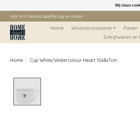
Wij slaan coo
Vóór 14:00 besteld, dezelfde dag verzonden!
Home
Woonaccessoires
Pasen
Schrijfwaren en
Home
/
Cup White/Watercolour Heart 10x8x7cm
Product image slideshow Items