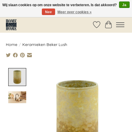
Wij slaan cookies op om onze website te verbeteren. Is dat akkoord?
Ja
Nee
Meer over cookies »
Vóór 14:00 besteld, dezelfde dag verzonden!
Verlanglijst
Winkelwag
Home
/
Keramieken Beker Lush
Product image slideshow Items