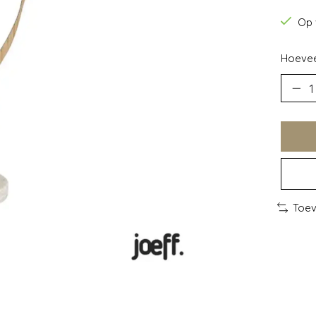
Op 
Hoevee
Toev