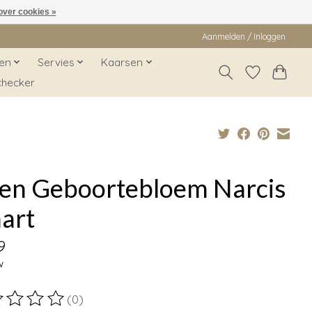
over cookies »
Aanmelden / Inloggen
en
Servies
Kaarsen
checker
ken Geboortebloem Narcis
art
9
w
(0)
ordeling van dit product is
0
van de 5