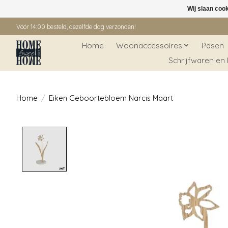
Wij slaan coo
Vóór 14:00 besteld, dezelfde dag verzonden!
Home
Woonaccessoires
Pasen
Schrijfwaren en
Home
/
Eiken Geboortebloem Narcis Maart
Product image slideshow Items