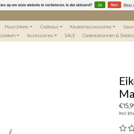
kies op om onze website te verbeteren. Is dat akkoord?
Ja
Nee
Meer 
Muurcirkels
Cadeaus
Keukenaccessoires
Geur
 boeken
Accessoires
SALE
Cadeaubonnen & Saldo
Ei
Ma
€15,9
Incl. bt
De beo