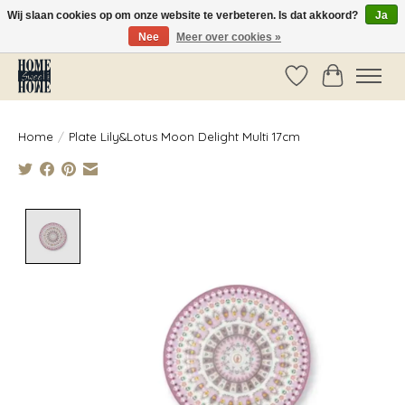
Wij slaan cookies op om onze website te verbeteren. Is dat akkoord?
Ja
Nee
Meer over cookies »
Vóór 14:00 besteld, dezelfde dag verzonden!
Verlanglijst
Winkelwag
Home
/
Plate Lily&Lotus Moon Delight Multi 17cm
Product image slideshow Items