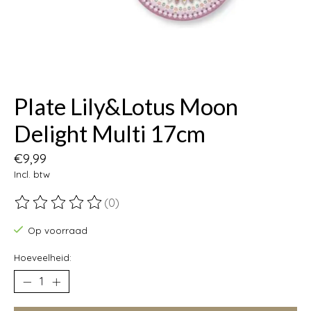
Plate Lily&Lotus Moon
Delight Multi 17cm
€9,99
Incl. btw
(0)
De beoordeling van dit product is
0
van de 5
Op voorraad
Hoeveelheid: