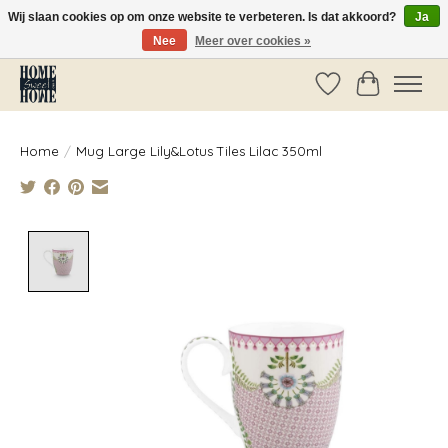
Wij slaan cookies op om onze website te verbeteren. Is dat akkoord?
Ja
Nee
Meer over cookies »
Vóór 14:00 besteld, dezelfde dag verzonden!
Verlanglijst
Winkelwag
Home
/
Mug Large Lily&Lotus Tiles Lilac 350ml
Product image slideshow Items