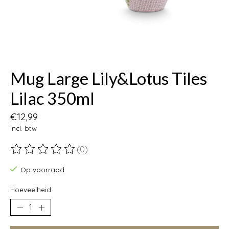
Mug Large Lily&Lotus Tiles
Lilac 350ml
€12,99
Incl. btw
(0)
De beoordeling van dit product is
0
van de 5
Op voorraad
Hoeveelheid: