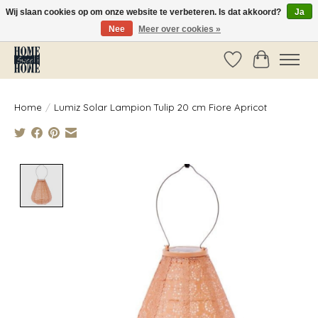
Wij slaan cookies op om onze website te verbeteren. Is dat akkoord?
Ja
Nee
Meer over cookies »
Vóór 14:00 besteld, dezelfde dag verzonden!
Verlanglijst
Winkelwag
Home
/
Lumiz Solar Lampion Tulip 20 cm Fiore Apricot
Product image slideshow Items