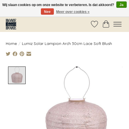
Wij slaan cookies op om onze website te verbeteren. Is dat akkoord?
Ja
Nee
Meer over cookies »
Vóór 14:00 besteld, dezelfde dag verzonden!
Verlanglijst
Winkelwag
Home
/
Lumiz Solar Lampion Arch 30cm Lace Soft Blush
Product image slideshow Items