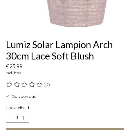
Lumiz Solar Lampion Arch
30cm Lace Soft Blush
€23,99
Incl. btw
(0)
De beoordeling van dit product is
0
van de 5
Op voorraad
Hoeveelheid: