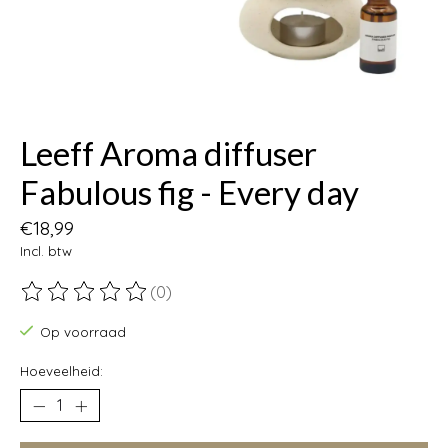
Leeff Aroma diffuser
Fabulous fig - Every day
€18,99
Incl. btw
(0)
De beoordeling van dit product is
0
van de 5
Op voorraad
Hoeveelheid: