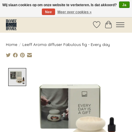
Wij slaan cookies op om onze website te verbeteren. Is dat akkoord?
Ja
Nee
Meer over cookies »
Vóór 14:00 besteld, dezelfde dag verzonden!
Verlanglijst
Winkelwag
Home
/
Leeff Aroma diffuser Fabulous fig - Every day
Product image slideshow Items