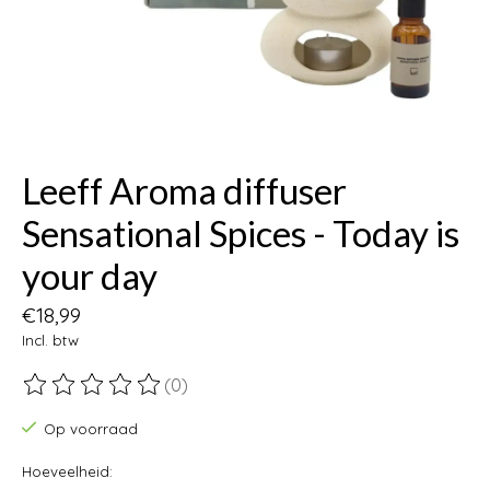
Leeff Aroma diffuser
Sensational Spices - Today is
your day
€18,99
Incl. btw
(0)
De beoordeling van dit product is
0
van de 5
Op voorraad
Hoeveelheid: