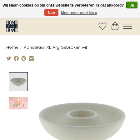
Wij slaan cookies op om onze website te verbeteren. Is dat akkoord?
Ja
Nee
Meer over cookies »
Vóór 14:00 besteld, dezelfde dag verzonden!
Verlanglijst
Winkelwag
Home
/
Kandelaar XL Ary Gebroken wit
Product image slideshow Items