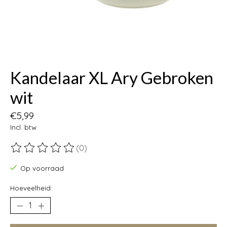
Kandelaar XL Ary Gebroken
wit
€5,99
Incl. btw
(0)
De beoordeling van dit product is
0
van de 5
Op voorraad
Hoeveelheid: