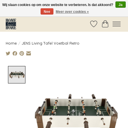
Wij slaan cookies op om onze website te verbeteren. Is dat akkoord?
Ja
Nee
Meer over cookies »
Vóór 14:00 besteld, dezelfde dag verzonden!
Verlanglijst
Winkelwag
Home
/
JENS Living Tafel Voetbal Retro
Product image slideshow Items