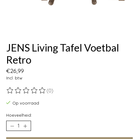
JENS Living Tafel Voetbal
Retro
€26,99
Incl. btw
(0)
De beoordeling van dit product is
0
van de 5
Op voorraad
Hoeveelheid: