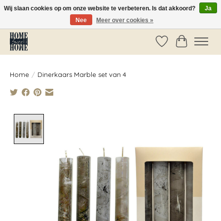
Wij slaan cookies op om onze website te verbeteren. Is dat akkoord?
Ja
Nee
Meer over cookies »
Vóór 14:00 besteld, dezelfde dag verzonden!
Verlanglijst
Winkelwag
Home
/
Dinerkaars Marble set van 4
Product image slideshow Items