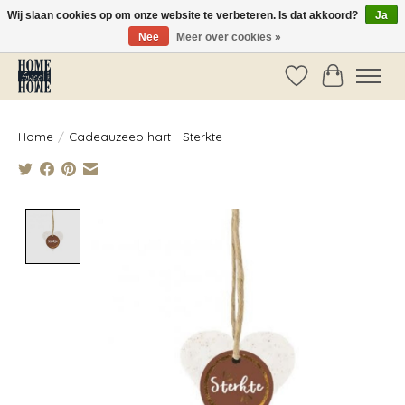
Wij slaan cookies op om onze website te verbeteren. Is dat akkoord?
Ja
Nee
Meer over cookies »
Vóór 14:00 besteld, dezelfde dag verzonden!
Verlanglijst
Winkelwag
Home
/
Cadeauzeep hart - Sterkte
Product image slideshow Items