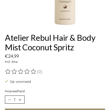
Atelier Rebul Hair & Body
Mist Coconut Spritz
€24,99
Incl. btw
(0)
De beoordeling van dit product is
0
van de 5
Op voorraad
Hoeveelheid: