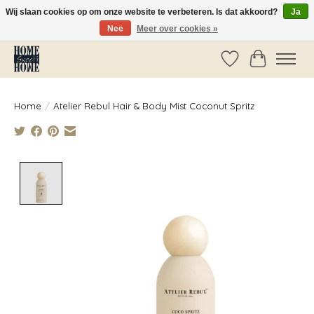
Wij slaan cookies op om onze website te verbeteren. Is dat akkoord?
Ja
Nee
Meer over cookies »
Vóór 14:00 besteld, dezelfde dag verzonden!
Verlanglijst
Winkelwag
Home
/
Atelier Rebul Hair & Body Mist Coconut Spritz
Product image slideshow Items