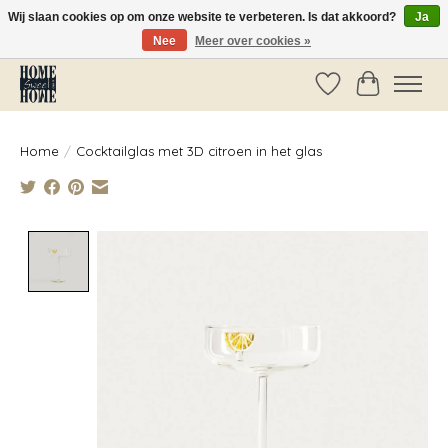
Wij slaan cookies op om onze website te verbeteren. Is dat akkoord?
Ja
Nee
Meer over cookies »
Vóór 14:00 besteld, dezelfde dag verzonden!
Verlanglijst
Winkelwag
Home
/
Cocktailglas met 3D citroen in het glas
Product image slideshow Items