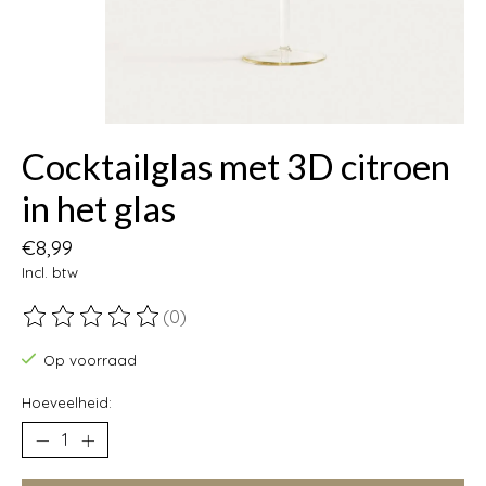
Cocktailglas met 3D citroen
in het glas
€8,99
Incl. btw
(0)
De beoordeling van dit product is
0
van de 5
Op voorraad
Hoeveelheid: