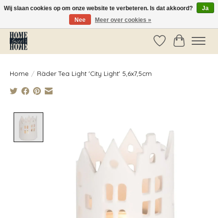
Wij slaan cookies op om onze website te verbeteren. Is dat akkoord?
Ja
Nee
Meer over cookies »
Vóór 14:00 besteld, dezelfde dag verzonden!
Verlanglijst
Winkelwag
Home
/
Räder Tea Light 'City Light' 5,6x7,5cm
Product image slideshow Items