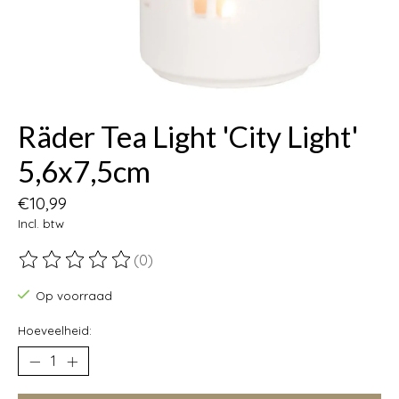
Räder Tea Light 'City Light'
5,6x7,5cm
€10,99
Incl. btw
(0)
De beoordeling van dit product is
0
van de 5
Op voorraad
Hoeveelheid: